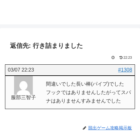
返信先: 行き詰まりました
22:23
03/07 22:23
#1308
間違いでした長い棒(パイプ)でした
フックではありませんしたがってスパ
服部三智子
ナはありませんすみませんでした
脱出ゲーム攻略掲示板