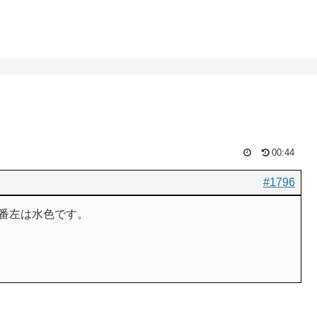
00:44
#1796
番左は水色です。