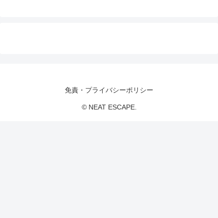
免責・プライバシーポリシー
© NEAT ESCAPE.