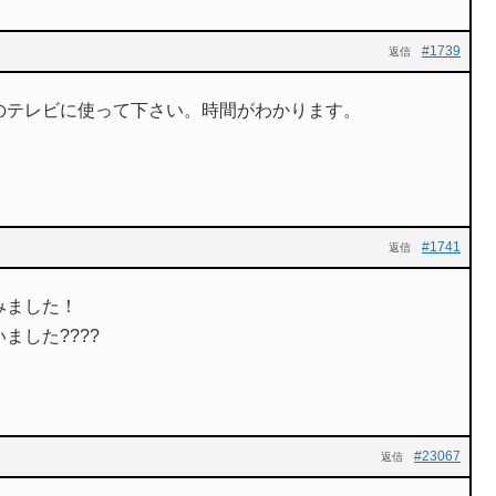
#1739
返信
のテレビに使って下さい。時間がわかります。
#1741
返信
みました！
ました????
！
#23067
返信