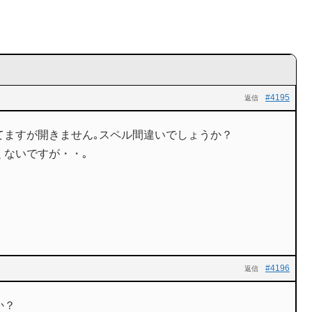
#4195
返信
てますが開きません｡スペル間違いでしょうか？
くないですが・・｡
#4196
返信
か？