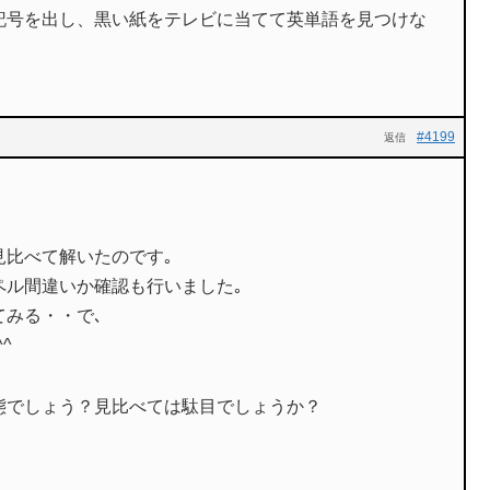
記号を出し、黒い紙をテレビに当てて英単語を見つけな
#4199
返信
見比べて解いたのです｡
ペル間違いか確認も行いました｡
てみる・・で､
^ゞ
態でしょう？見比べては駄目でしょうか？