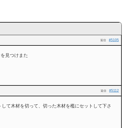
#5105
返信
パナを見つけまた
#5112
返信
トして木材を切って、切った木材を檻にセットして下さ