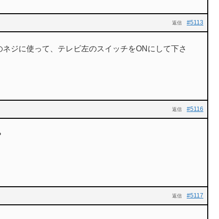
#5113
返信
のネジに使って、テレビ左のスイッチをONにして下さ
#5116
返信
？
#5117
返信