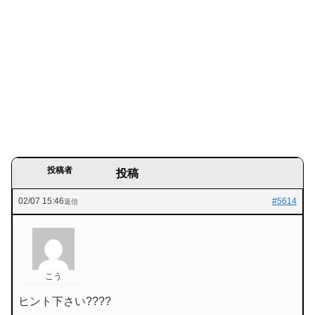
投稿者
投稿
02/07 15:46
#5614
返信
こう
ヒント下さい????