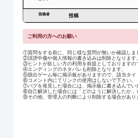
投稿者
投稿
ご利用の方へのお願い
①質問をする前に、同じ様な質問が無いか確認しま
②誹謗中傷や個人情報の書き込みは削除となります
③ヒントが欲しい方の利用を前提としておりますので
④エンディングのネタバレも削除となります。
⑤脱出ゲーム毎に掲示板がありますので、該当タイ
⑥コメント内にてリンクの使用はしないで下さい。
⑦バグを発見した場合には、掲示板に書き込んでい
⑧自己解決した場合には「どのように解決したか」
⑨その他、管理人の判断により削除する場合があり