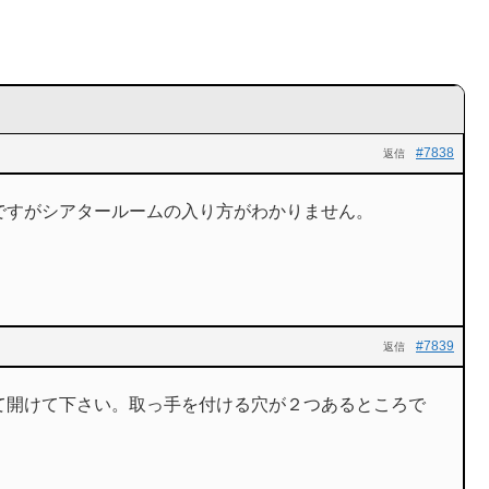
#7838
返信
ですがシアタールームの入り方がわかりません。
#7839
返信
て開けて下さい。取っ手を付ける穴が２つあるところで