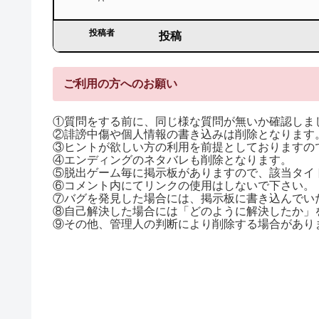
投稿者
投稿
ご利用の方へのお願い
①質問をする前に、同じ様な質問が無いか確認しま
②誹謗中傷や個人情報の書き込みは削除となります
③ヒントが欲しい方の利用を前提としておりますので
④エンディングのネタバレも削除となります。
⑤脱出ゲーム毎に掲示板がありますので、該当タイ
⑥コメント内にてリンクの使用はしないで下さい。
⑦バグを発見した場合には、掲示板に書き込んでい
⑧自己解決した場合には「どのように解決したか」
⑨その他、管理人の判断により削除する場合があり