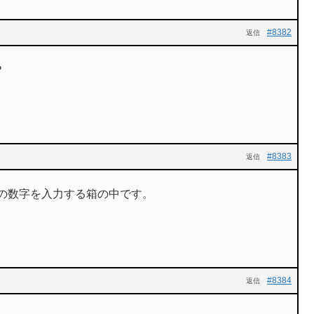
#8382
返信
？
#8383
返信
つの数字を入力する箱の中です。
#8384
返信