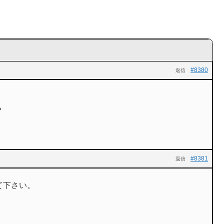
#8380
返信
？
#8381
返信
て下さい。