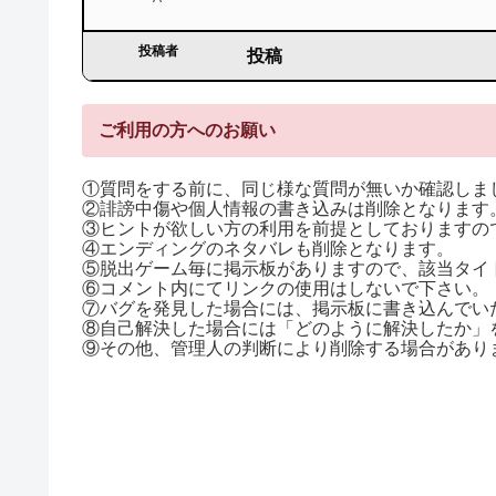
投稿者
投稿
ご利用の方へのお願い
①質問をする前に、同じ様な質問が無いか確認しま
②誹謗中傷や個人情報の書き込みは削除となります
③ヒントが欲しい方の利用を前提としておりますので
④エンディングのネタバレも削除となります。
⑤脱出ゲーム毎に掲示板がありますので、該当タイ
⑥コメント内にてリンクの使用はしないで下さい。
⑦バグを発見した場合には、掲示板に書き込んでい
⑧自己解決した場合には「どのように解決したか」
⑨その他、管理人の判断により削除する場合があり