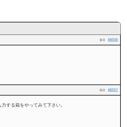
#8556
返信
。
#8557
返信
入力する箱をやってみて下さい。