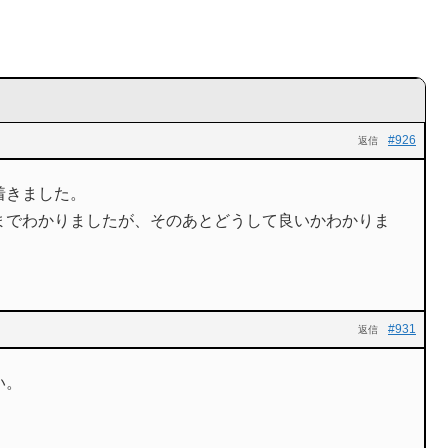
#926
返信
着きました。
までわかりましたが、そのあとどうして良いかわかりま
#931
返信
い。