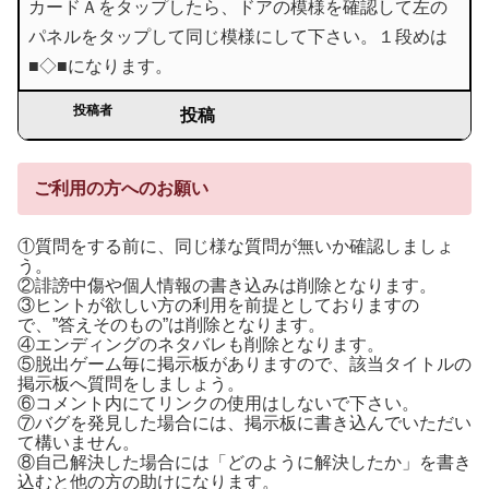
カードＡをタップしたら、ドアの模様を確認して左の
パネルをタップして同じ模様にして下さい。１段めは
■◇■になります。
投稿者
投稿
ご利用の方へのお願い
①質問をする前に、同じ様な質問が無いか確認しましょ
う。
②誹謗中傷や個人情報の書き込みは削除となります。
③ヒントが欲しい方の利用を前提としておりますの
で、”答えそのもの”は削除となります。
④エンディングのネタバレも削除となります。
⑤脱出ゲーム毎に掲示板がありますので、該当タイトルの
掲示板へ質問をしましょう。
⑥コメント内にてリンクの使用はしないで下さい。
⑦バグを発見した場合には、掲示板に書き込んでいただい
て構いません。
⑧自己解決した場合には「どのように解決したか」を書き
込むと他の方の助けになります。